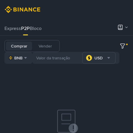
Express
P2P
Bloco
Comprar
Vender
BNB
USD