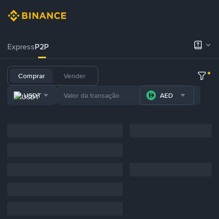
Express
P2P
Comprar
Vender
USDT
AED