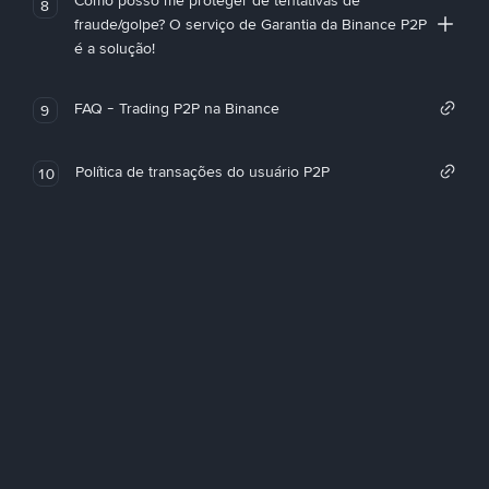
Como posso me proteger de tentativas de
8
fraude/golpe? O serviço de Garantia da Binance P2P
é a solução!
FAQ - Trading P2P na Binance
9
Política de transações do usuário P2P
10