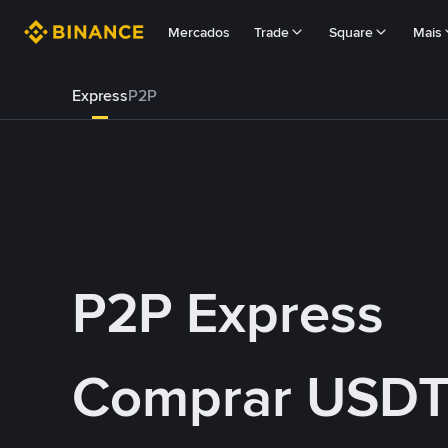
Mercados
Trade
Square
Mais
Express
P2P
P2P Express
Comprar USDT