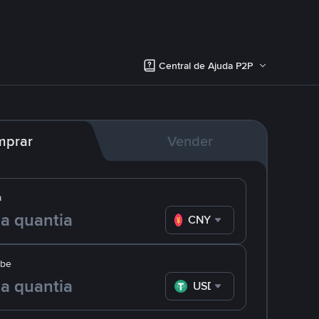
Central de Ajuda P2P
mprar
Vender
a
CNY
ebe
USDT