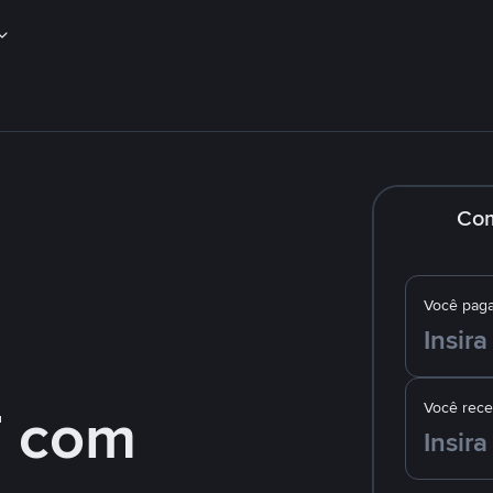
Co
Você pag
 com
Você rec