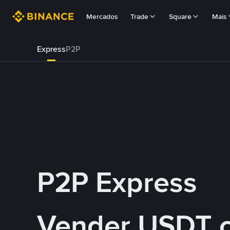
Mercados
Trade
Square
Mais
Express
P2P
P2P Express
Vender USDT 