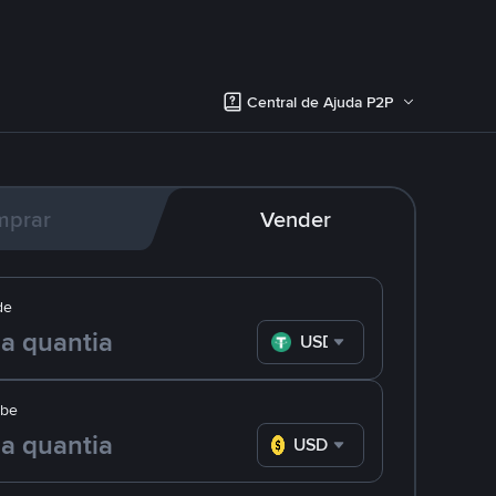
Central de Ajuda P2P
mprar
Vender
de
USDT
ebe
USD