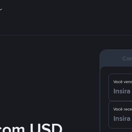
Co
Você ven
Você rec
com USD