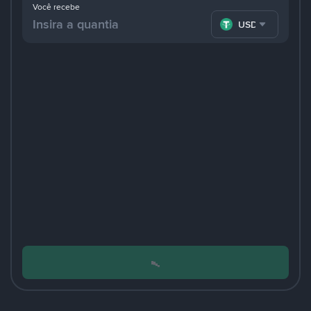
Você recebe
USDT