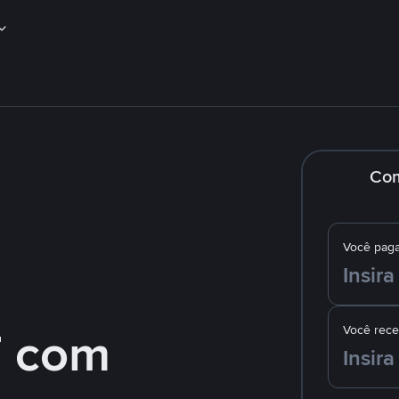
Co
Você pag
 com
Você rec