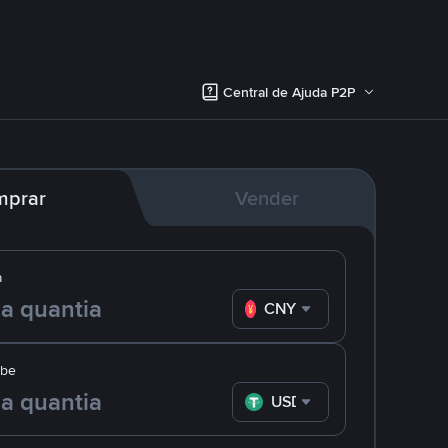
Central de Ajuda P2P
mprar
Vender
a
CNY
ebe
USDT