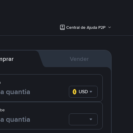
Central de Ajuda P2P
mprar
Vender
a
USD
ebe