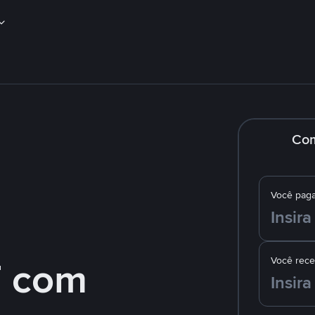
Co
Você pag
 com
Você rec