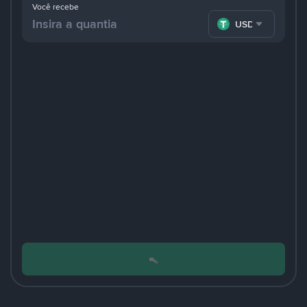
Você recebe
USDT