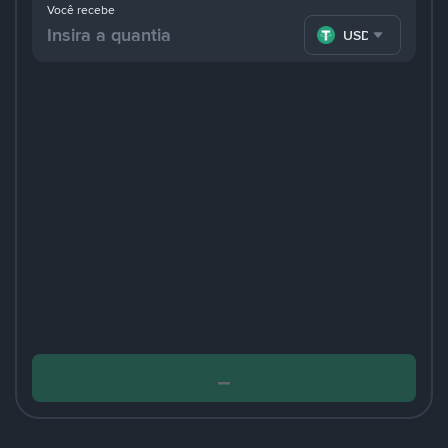
Você recebe
USDT