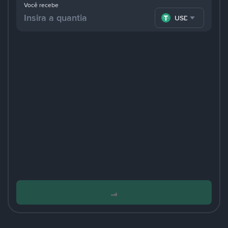
Você recebe
USDT