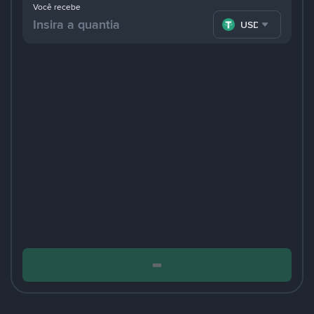
Você recebe
USDT