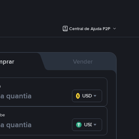
Central de Ajuda P2P
mprar
Vender
a
USD
ebe
USDT