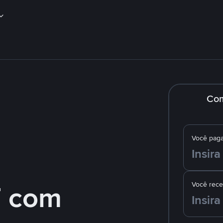
Co
Você pag
 com
Você rec