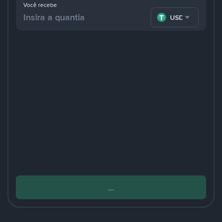
Você recebe
USDT