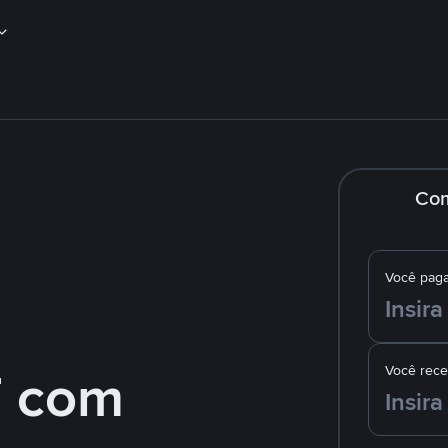
Co
Você pag
 com
Você rec