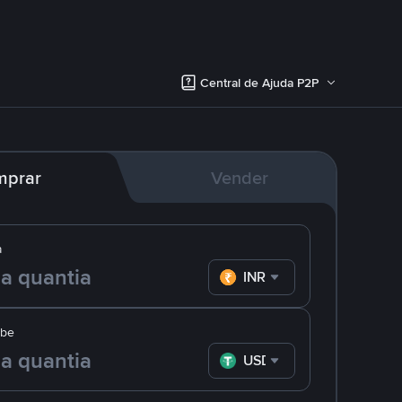
Central de Ajuda P2P
mprar
Vender
a
INR
ebe
USDT