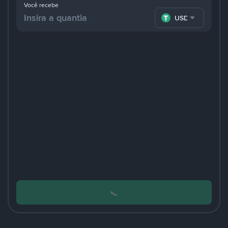
Você recebe
USDT