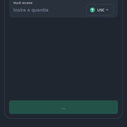
Você recebe
USDT