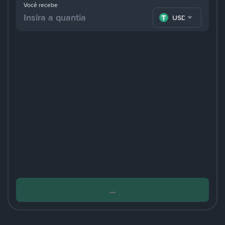
Você recebe
USDT