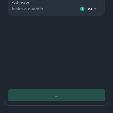
Você recebe
USDT