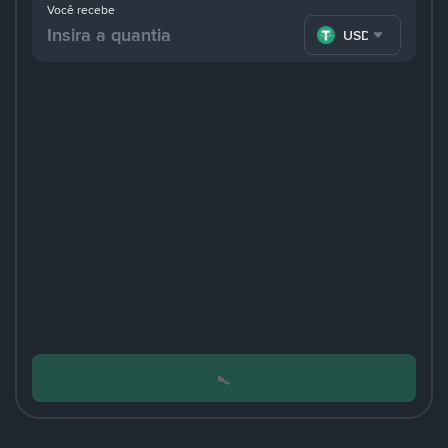
Você recebe
USDT