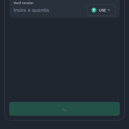
Você recebe
USDT