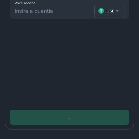
Você recebe
USDT