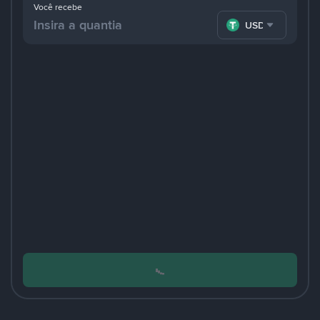
Você recebe
USDT