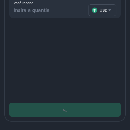
Você recebe
USDT