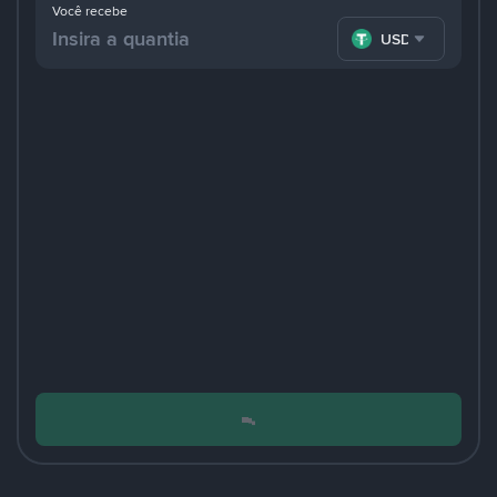
Você recebe
USDT