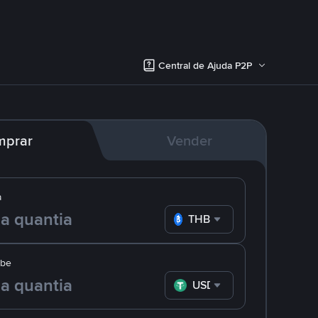
Central de Ajuda P2P
mprar
Vender
a
THB
ebe
USDT