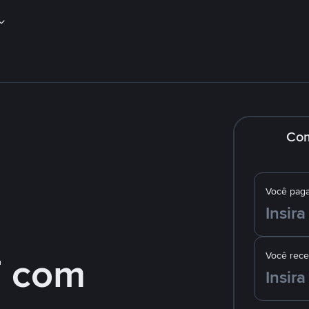
Co
Você pag
 com
Você rec