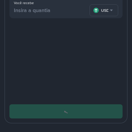
Você recebe
USDT