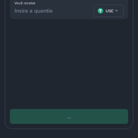
Você recebe
USDT