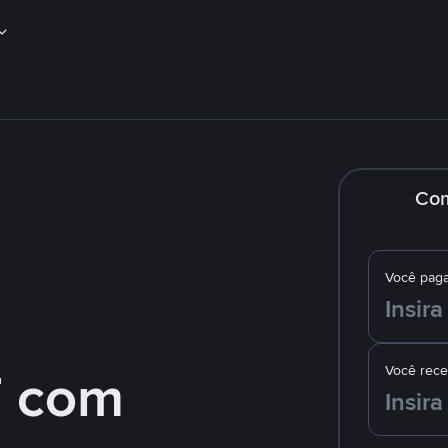
Co
Você pag
 com
Você rec