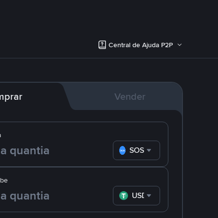
Central de Ajuda P2P
mprar
Vender
a
SOS
ebe
USDT