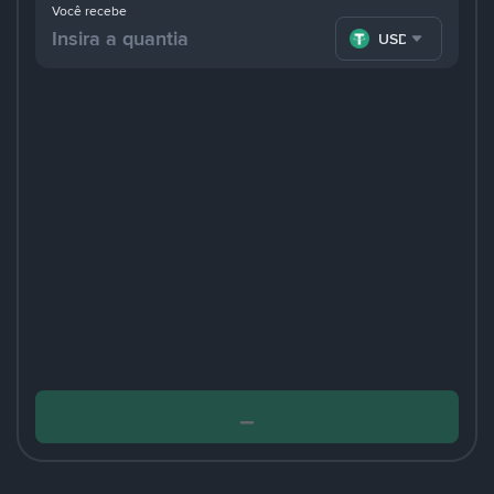
Você recebe
USDT