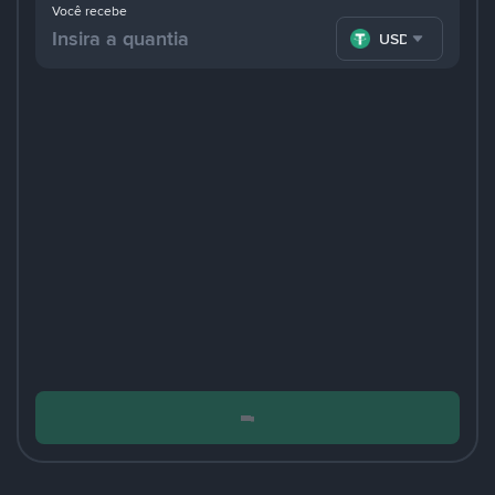
Você recebe
USDT