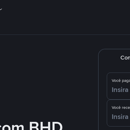
Co
Você pag
Você rec
com BHD