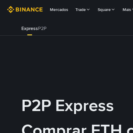
Mercados
Trade
Square
Mais
Express
P2P
P2P Express
Comprar ETH 