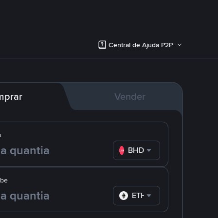
Central de Ajuda P2P
mprar
Vender
a
BHD
ebe
ETH