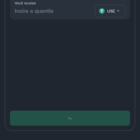
Você recebe
USDT