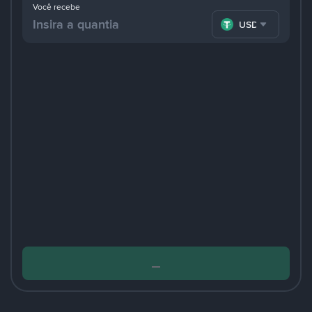
Você recebe
USDT