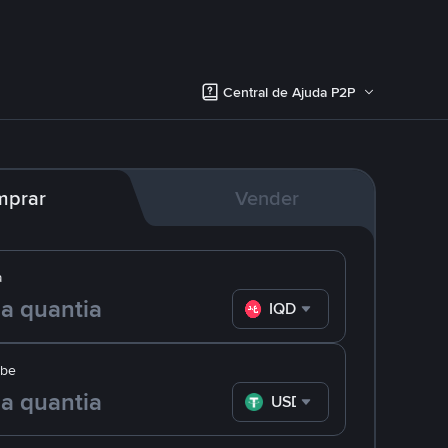
Central de Ajuda P2P
mprar
Vender
a
IQD
ebe
USDT