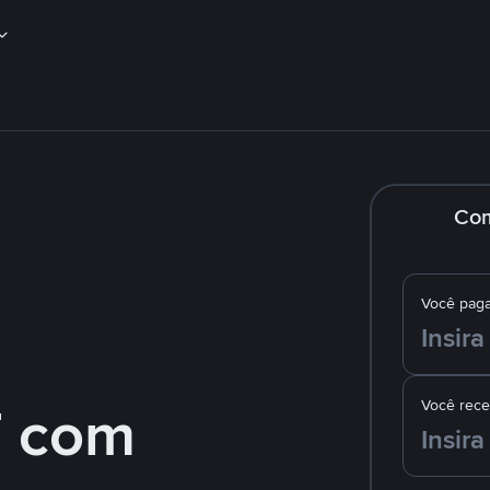
Co
Você pag
 com
Você rec