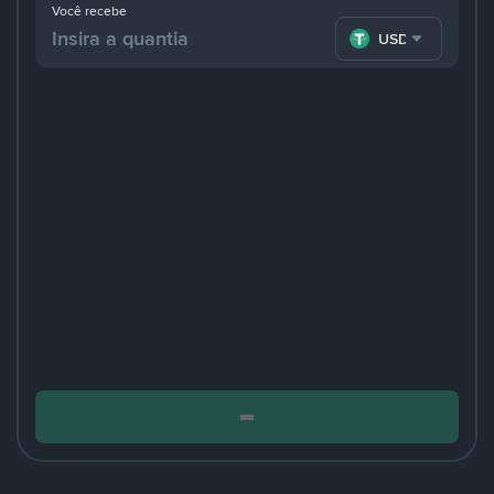
Você recebe
USDT