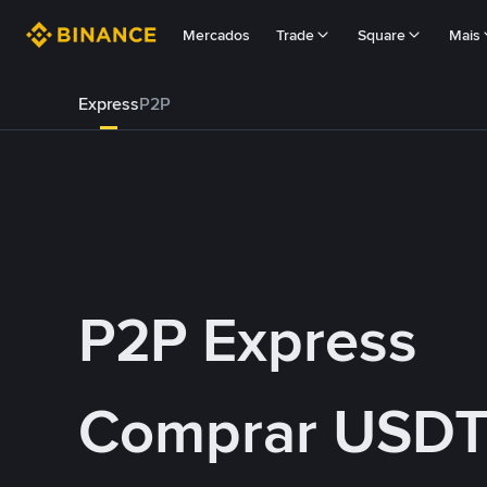
Mercados
Trade
Square
Mais
Express
P2P
P2P Express
Comprar USDT