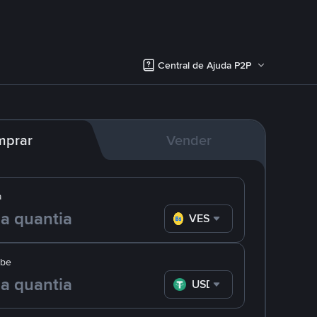
Central de Ajuda P2P
mprar
Vender
a
VES
ebe
USDT