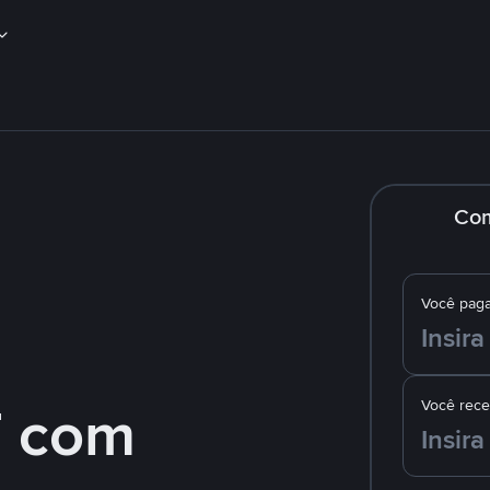
Co
Você pag
 com
Você rec