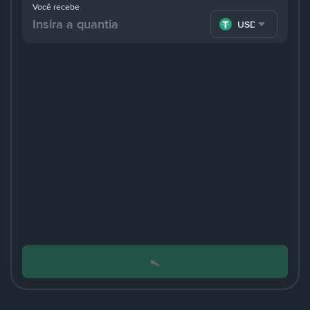
Você recebe
USDT