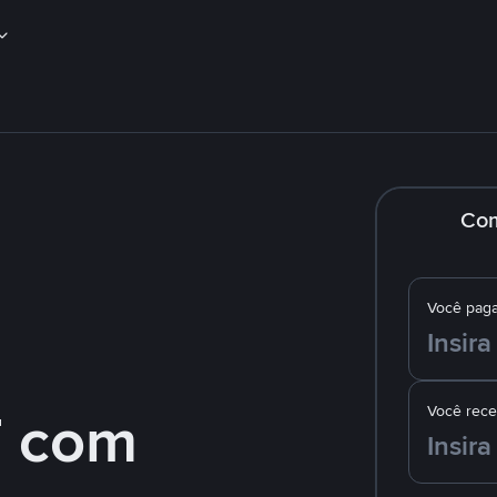
Co
Você pag
 com
Você rec