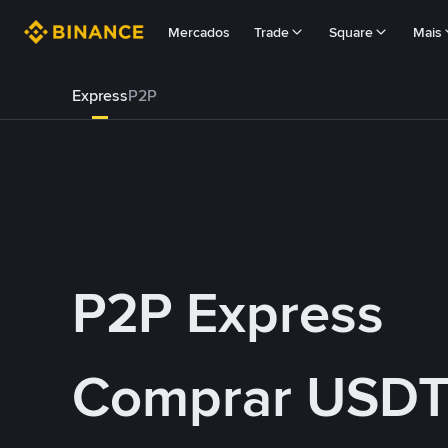
Mercados
Trade
Square
Mais
Express
P2P
P2P Express
Comprar USDT