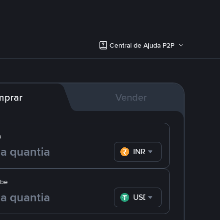
Central de Ajuda P2P
mprar
Vender
a
INR
ebe
USDT