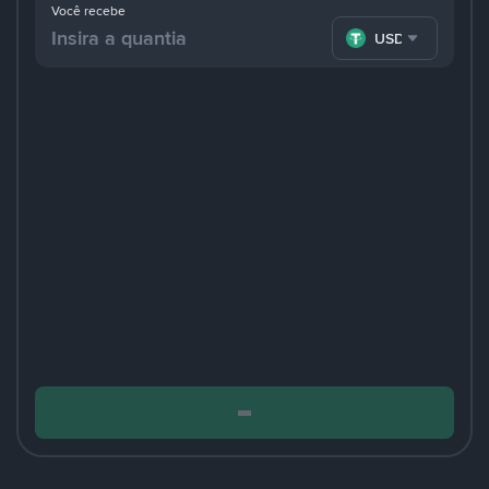
Você recebe
USDT