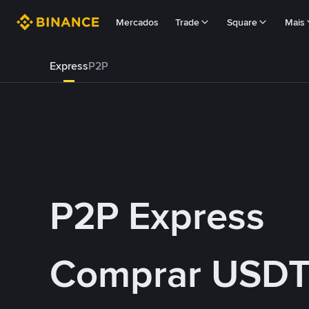
Mercados
Trade
Square
Mais
Express
P2P
P2P Express
Comprar USDT