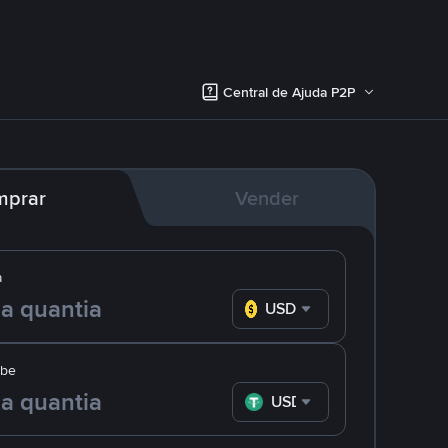
Central de Ajuda P2P
mprar
Vender
a
USD
ebe
USDT