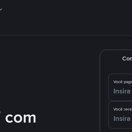
Co
Você pag
 com
Você rec