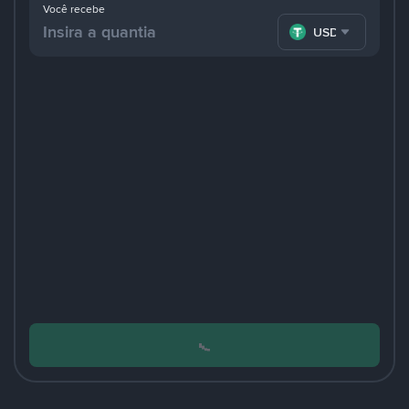
Você recebe
USDT