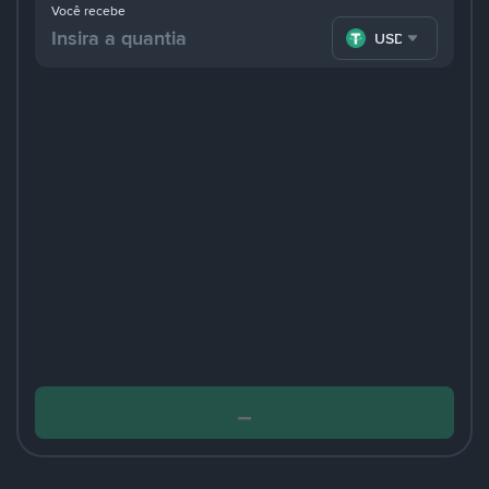
Você recebe
USDT