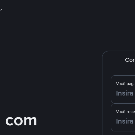
Co
Você pag
 com
Você rec