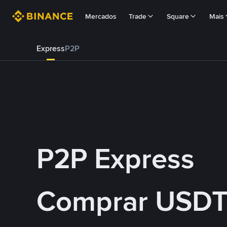
Mercados
Trade
Square
Mais
Express
P2P
P2P Express
Comprar USDT