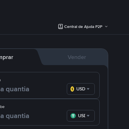
Central de Ajuda P2P
mprar
Vender
a
USD
ebe
USDT