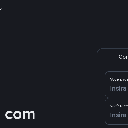
Co
Você pag
 com
Você rec