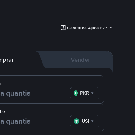
Central de Ajuda P2P
mprar
Vender
a
PKR
ebe
USDT