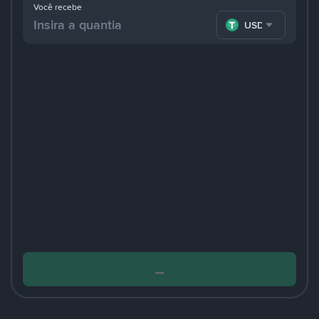
Você recebe
USDT