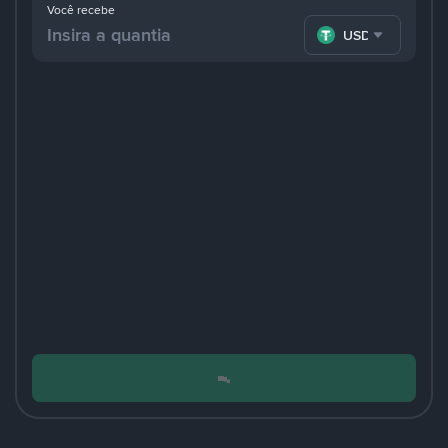
Você recebe
USDT