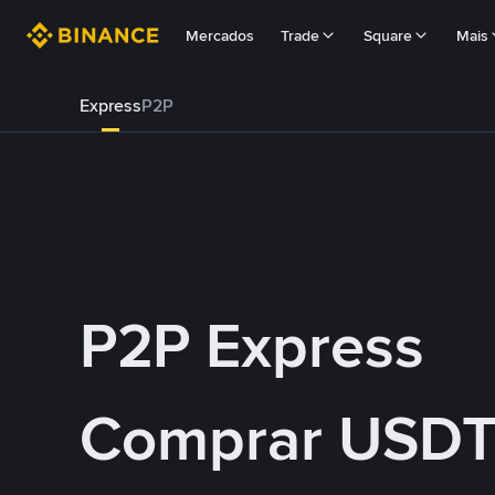
Mercados
Trade
Square
Mais
Express
P2P
P2P Express
Comprar USDT