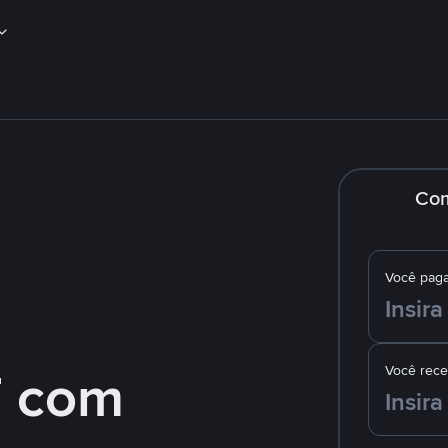
Co
Você pag
 com
Você rec