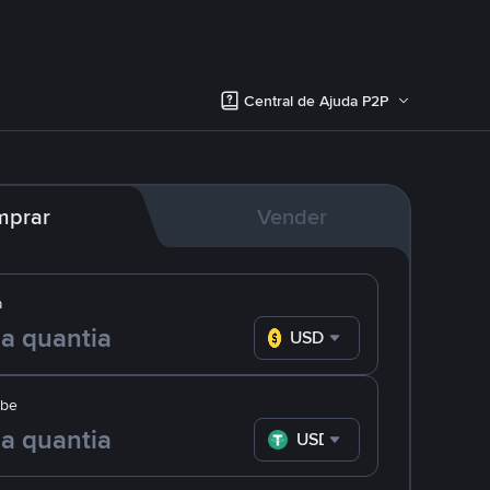
Central de Ajuda P2P
mprar
Vender
a
USD
ebe
USDT