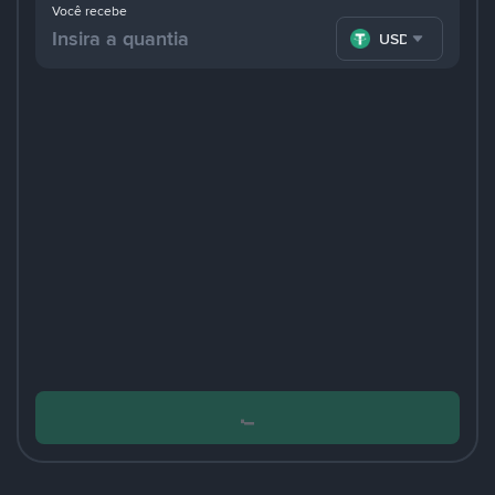
Você recebe
USDT