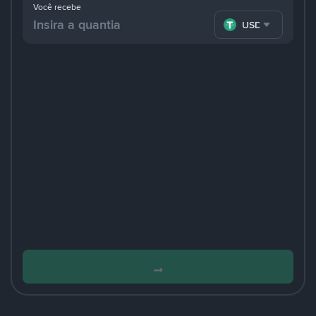
Você recebe
USDT