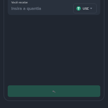
Você recebe
USDT